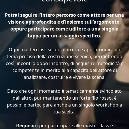
Potrai seguire l'intero percorso come attore per una
visione approfondita e d'insieme sull'argomento,
oppure partecipare come uditore a una singola
tappa per un assaggio specifico.
Ogni masterclass si concentrerà e approfondirà un
tema preciso della costruzione scenica, permettendo
così, incontro dopo incontro, di acquisire metodicità e
competenze in merito alla capacità dell'attore di
analizzare, costruire e vivere la scena.
Dato che ogni momento è tematicamente svincolato
dall'altro, pur mantenendo un forte filo rosso, è
possibile partecipare anche a un singolo workshop a
tua scelta.
Requisiti:
per partecipare alle masterclass è