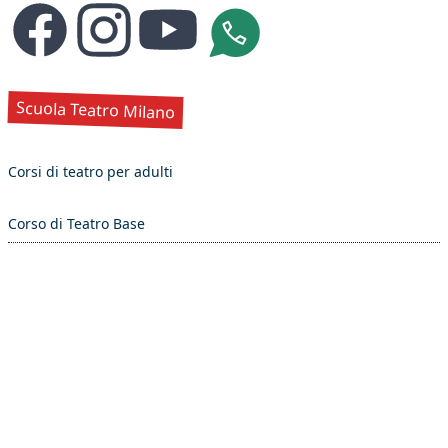
Facebook
Instagram
YouTube
Whatsapp
Scuola Teatro Milano
Corsi di teatro per adulti
Corso di Teatro Base
Corso di Teatro Avanzato
Biennio Minima Teatro Studio, primo anno
Corsi di Teatro per ragazzi
Gioc-Attori, il nuovo corso di teatro per bambini