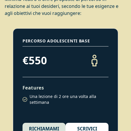
Dal 2015 collabora con
relazione ai tuoi desideri, secondo le tue esigenze e
la compagnia teatrale
agli obiettivi che vuoi raggiungere:
Granchio con cui ha
lavorato a “ La
Cantatrice Calva” di E.
Ionesco e “Le Serve” di
PERCORSO ADOLESCENTI BASE
J. Genet.
Nello stesso anno
€550
inizia la sua attività
didattica e
laboratoriale nelle
scuole elementari.
Features
Dal 2017 comincia ad
insegnare nella scuola
Una lezione di 2 ore una volta alla
settimana
che l'ha visto come
allievo per anni,
Minimateatro;
tenendo il corso
RICHIAMAMI
SCRIVICI