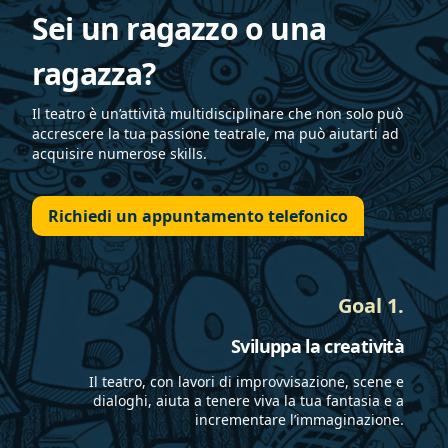
tavolozza di colori è
Universitario
Sei un ragazzo o una
costituita dalla stessa
Teatrale “La
ragazza?
materia prima che
Stanza”
utilizza: la carta.
dell’Università
Le sue opere sono
Cattolica del Sacro
Il teatro è un’attività multidisciplinare che non solo può
accrescere la tua passione teatrale, ma può aiutarti ad
state esposte in
Cuore con cui
acquisire numerose skills.
diversi locali milanesi.
collabora tutt’oggi.
Molte locandine
Frequenta negli
teatrali degli spettacoli
anni diversi
Richiedi un appuntamento telefonico
che ha portato sul
seminari teatrali
palcoscenico come
tenuti da formatori
attore sono sue
e attori quali
Goal 1.
creazioni.
Luciano Colavero,
Comincia il suo
Livia Castellini,
Sviluppa la creatività
percorso teatrale nel
Paolo Giorgio,
2010 al laboratorio
Eleonora Moro,
Il teatro, con lavori di improvvisazione, scene e
teatrale del centro
Luca Rodella, Fabio
dialoghi, aiuta a tenere viva la tua fantasia e a
incrementare l’immaginazione.
sociale Leoncavallo
Venturelli, Arianna