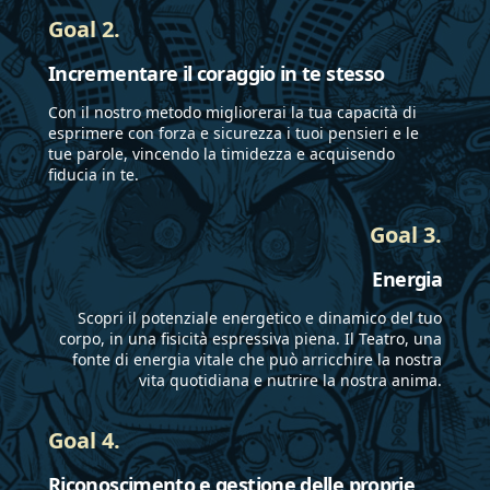
sotto la guida di
Scommegna,
Goal 2.
Marina Boer e Giulio
Marco Sgrosso,
Astengo, affiancando il
Francesco Manetti,
Incrementare il coraggio in te stesso
percorso con
Susanna Baccari,
un'attività didattica
Claudio Marconi.
Con il nostro metodo migliorerai la tua capacità di
presso Spazio Aperto
La sua formazione
esprimere con forza e sicurezza i tuoi pensieri e le
tue parole, vincendo la timidezza e acquisendo
Servizi tenendo
prosegue
fiducia in te.
laboratori artistici e di
attraverso percorsi
musicoterapia con
pluriennali presso
Goal 3.
Roberto Cappellaro e
due diverse scuole
Silvia Martinoli.
di teatro:
Energia
Contemporaneamente
Accademia della
partecipa al
Voce con
Scopri il potenziale energetico e dinamico del tuo
corpo, in una fisicità espressiva piena. Il Teatro, una
laboratorio
insegnanti Fabio
fonte di energia vitale che può arricchire la nostra
permanente del teatro
Venturelli e
vita quotidiana e nutrire la nostra anima.
Oscar sotto la guida di
Giacomo Gamba e
Mattia Fabris e
Minima Teatro con
Goal 4.
Gabriella Foletto che
insegnanti Fabio
ha portato alla messa
Boverio e Davide
Riconoscimento e gestione delle proprie