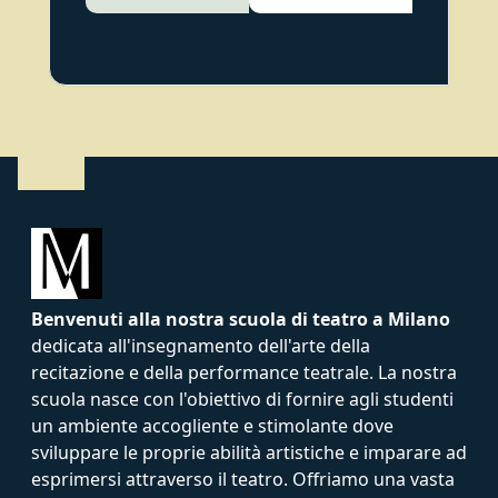
Medie.
Sempre presso
Minimateatro lavorerà
in tre produzioni
diverse, “Linea di
confine” e “Macbeth”
sotto la regia di Fabio
Boverio e “Peter
Pan”uno spettacolo
per famiglie con la
regia di Davide
Rustioni.
Benvenuti alla nostra scuola di teatro a Milano
dedicata all'insegnamento dell'arte della
recitazione e della performance teatrale. La nostra
scuola nasce con l'obiettivo di fornire agli studenti
un ambiente accogliente e stimolante dove
sviluppare le proprie abilità artistiche e imparare ad
esprimersi attraverso il teatro. Offriamo una vasta