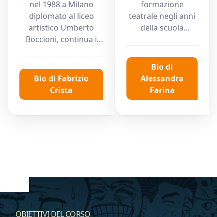
nel 1988 a Milano
formazione
diplomato al liceo
teatrale negli anni
artistico Umberto
della scuola
Boccioni, continua i
partecipando a
suoi studi artistici
laboratori teatrali
presso l'Accademia di
tenuti da vari
Bio di
Belle Arti di Brera e
registi, tra cui
Bio di Fabrizio
Alessandra
alla Scuola del
Fausto Ghirardini e
Crista
Farina
Fumetto di Milano.
Fabio Banfo.
La sua ricerca si
Durante
muove
l’università
prevalentemente in
frequenta i corsi di
due direzioni: la
dizione e tecniche
pittura e il teatro.
teatrali tenuti dalla
Difficilmente le due
professoressa
dimensioni risultano
Maria Candida
scisse nelle sue opere.
Toaldo e da Fausta
Innamorato del
Faedo presso il
collage, la sua
Centro
OBIETTIVI DEL CORSO